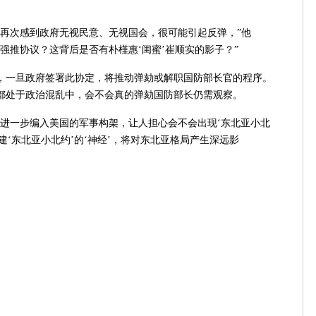
次感到政府无视民意、无视国会，很可能引起反弹，”他
强推协议？这背后是否有朴槿惠‘闺蜜’崔顺实的影子？”
一旦政府签署此协定，将推动弹劾或解职国防部长官的程序。
都处于政治混乱中，会不会真的弹劾国防部长仍需观察。
一步编入美国的军事构架，让人担心会不会出现‘东北亚小北
建‘东北亚小北约’的‘神经’，将对东北亚格局产生深远影