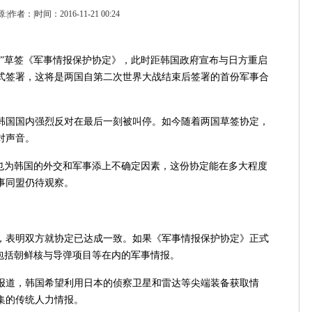
:|作者：|时间：2016-11-21 00:24
草签《军事情报保护协定》，此时距韩国政府宣布与日方重启
式签署，这将是两国自第二次世界大战结束后签署的首份军事合
国国内强烈反对在最后一刻被叫停。如今随着两国草签协定，
对声音。
为韩国的外交和军事添上不确定因素，这份协定能在多大程度
事同盟仍待观察。
表明双方就协定已达成一致。如果《军事情报保护协定》正式
享包括朝鲜核与导弹项目等在内的军事情报。
道，韩国希望利用日本的侦察卫星和雷达等尖端装备获取情
集的传统人力情报。