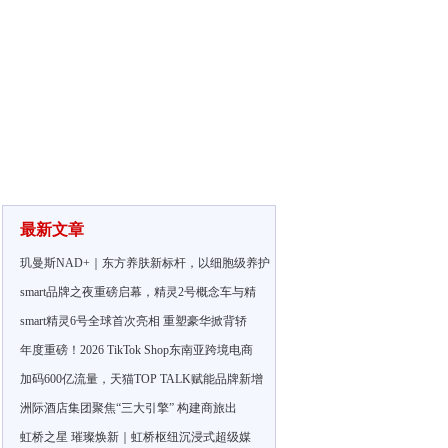
最新文章
玑曼斯NAD+｜东方养肤新标杆，以细胞级养护
smart品牌之夜重磅启幕，精灵2号概念车与精
smart精灵6号全球首次亮相 重塑豪华掀背轿
年度重磅！2026 TikTok Shop东南亚跨境电商
加码600亿流量，天猫TOP TALK赋能品牌新增
洲际酒店集团聚焦“三大引擎” 构建商旅出
虹桥之星 璀璨焕新｜虹桥枢纽沉浸式超级媒