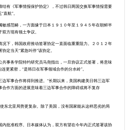
结有《军事情报保护协定》，不过韩日两国交换军事情报需要
“直航”。
敏感范畴，一方面缘于日本１９１０年至１９４５年在朝鲜半
于双方现有领土争议。
况下，韩国政府推动签署协定一直面临重重阻力。２０１２年
协定当天“紧急叫停”该协定。
共事务学院特约研究员马尧指出，一旦协议正式签署，将意味
勾连更紧密，“是韩日在军事领域合作的分水岭”。
边军事合作将得到推进。“长期以来，美国构建美日韩三边军
事合作方面的进展意味着三边军事合作的障碍或将不复存
使东北亚局势更复杂。除了美国，没有国家能从这样恶劣的局
内批准程序。日本媒体认为，双方有望在今年内正式签署该协