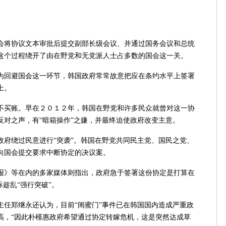
将协议文本审批后提交副部长级会议、并通过国务会议和总统
这个过程绕开了由在野党和无党派人士占多数的国会这一关。
回避国会这一环节，韩国政府常常故意把应在条约水平上签署
上。
买账。早在２０１２年，韩国在野党和许多民众就曾对这一协
反对之声，有“暗箱操作”之嫌，并最终迫使政府改变主意。
绕过民意进行“突袭”。韩国在野党共同民主党、国民之党、
向国会提交要求中断协定的决议案。
》等在内的多家媒体则指出，政府急于签署这份协定是打算在
际趁乱“强行突破”。
郑继永还认为，目前“闺蜜门”事件已在韩国国内造成严重政
高，“因此朴槿惠政府希望通过协定转嫁危机，这是突然达成草