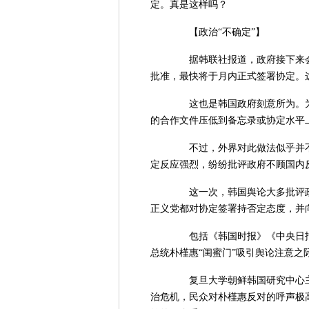
定。真是这样吗？
【政治“不确定”】
据韩联社报道，政府接下来会
批准，最快将于月内正式签署协定。
这也是韩国政府刻意所为。为
的合作文件压低到备忘录或协定水平
不过，外界对此做法似乎并不
定反应强烈，纷纷批评政府不顾国内
这一次，韩国舆论大多批评政府
正义党都对协定签署持否定态度，并
包括《韩国时报》《中央日报
总统朴槿惠“闺蜜门”吸引舆论注意之
复旦大学朝鲜韩国研究中心主任
治危机，民众对朴槿惠反对的呼声极