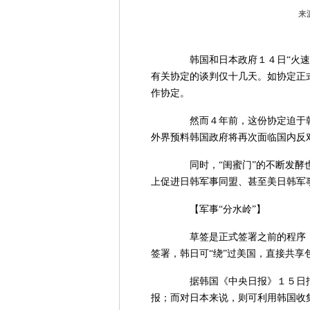
来源
韩国和日本政府１４日“火速”
有关协定的谈判仅十几天。如协定正
作协定。
然而４年前，这份协定迫于韩
外界预料韩国政府将再次面临国内反
同时，“闺蜜门”的不断发酵也
上促进日韩军事同盟、甚至美日韩军
【军事“分水岭”】
草签是正式签署之前的程序，
签署，韩日可“绕”过美国，直接共
据韩国《中央日报》１５日报
报；而对日本来说，则可利用韩国收