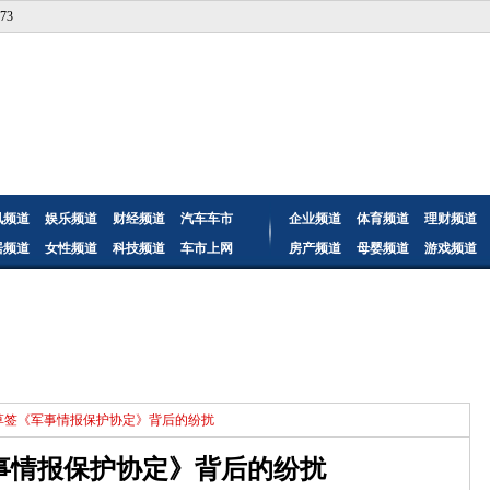
73
讯频道
娱乐频道
财经频道
汽车车市
企业频道
体育频道
理财频道
居频道
女性频道
科技频道
车市上网
房产频道
母婴频道
游戏频道
日草签《军事情报保护协定》背后的纷扰
事情报保护协定》背后的纷扰