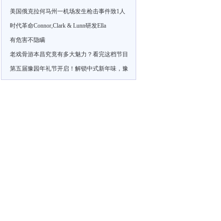
美国俄克拉何马州一机场发生枪击事件致1人
时代革命Connor,Clark & Lunn研发Ella
有危害不隐瞒
老戏骨游本昌究竟有多大魅力？看完这档节目
第五届豫园年礼节开启！解锁中式新年味，豫