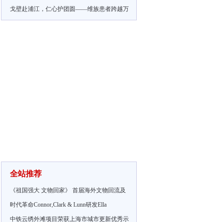
戈壁赴浦江，仁心护团圆——维族患者跨越万
全站推荐
《祖国强大 文物回家》 首届海外文物回流及
时代革命Connor,Clark & Lunn研发Ella
中铁云绣外滩项目荣获上海市城市更新优秀示