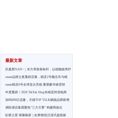
最新文章
玑曼斯NAD+｜东方养肤新标杆，以细胞级养护
smart品牌之夜重磅启幕，精灵2号概念车与精
smart精灵6号全球首次亮相 重塑豪华掀背轿
年度重磅！2026 TikTok Shop东南亚跨境电商
加码600亿流量，天猫TOP TALK赋能品牌新增
洲际酒店集团聚焦“三大引擎” 构建商旅出
虹桥之星 璀璨焕新｜虹桥枢纽沉浸式超级媒