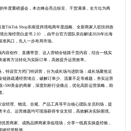
跨境电商的年度重磅盛会，本次峰会亮点纷呈、干货满满，全方位为商
发TikTok Shop东南亚跨境电商年度战略、全新商家入驻扶持政
亚跨境出海经营白皮书 2.0》，由平台官方团队亲自解读2026年出海
踩准风口，先人一步布局市场。
频内容创作、直播带货、达人营销全链路干货内容，结合一线实
快速将方法转化为实际订单，高效提升运营效率。
场，特设官方闭门特训营，分为成长场与进阶场：成长场聚焦近
，全链路疏通经营堵点，破解订单少、流量不足等难题，夯实运营
>500美金的商家，深度剖析行业痛点，优化高阶运营策略，助
道。
行业经理、物流、合规、产品工具等平台核心团队全员到场，提
类卡点、运营难题均可现场获得专业支招，高效解决实际困境。
期优质商家、成熟品牌商家亲临现场，分享一线真实操盘经验，
突破经营瓶颈。