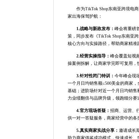
作为TikTok Shop东南亚
家出海保驾护航：
1.战略与新政发布：
峰会将重磅首
策，同步发布《TikTok Shop东南
核心方向与实操路径，帮助商家精准
2.经营实操指导：
峰会覆盖短视
操案例拆解，让商家学完即可复用，
3.针对性闭门特训：
今年峰会现
一个月日均销售额≤500美金的商家
基础；进阶场针对近一个月日均销售额
力业绩翻倍与品牌升级，领跑细分赛
4.官方现场答疑：
招商、运营、
供一对一答疑服务，商家经营中的各
5.真实商家实战分享：
邀请成长
助力商家借鉴成功模式，快速成长、