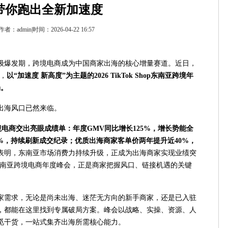
带你跑出全新加速度
作者：admin|时间：2026-04-22 16:57
级爆发期，跨境电商成为中国商家出海的核心增量赛道。近日，
宣，
以
“
加速度 新高度
”
为主题的
2026 TikTok Shop
东南亚跨境年
场。
出海风口已然来临。
境电商交出亮眼成绩单：年度
GMV
同比增长
125%
，增长势能全
%
，持续刷新成交纪录；优质出海商家客单价两年提升近
40%
，
表明，东南亚市场消费力持续升级，正成为出海商家实现业绩突
hop东南亚跨境电商年度峰会，正是商家把握风口、链接机遇的关键
家需求，无论是尚未出海、迷茫无方向的新手商家，还是已入驻
，都能在这里找到专属破局方案。峰会以战略、实操、资源、人
觅干货，一站式集齐出海所需核心能力。