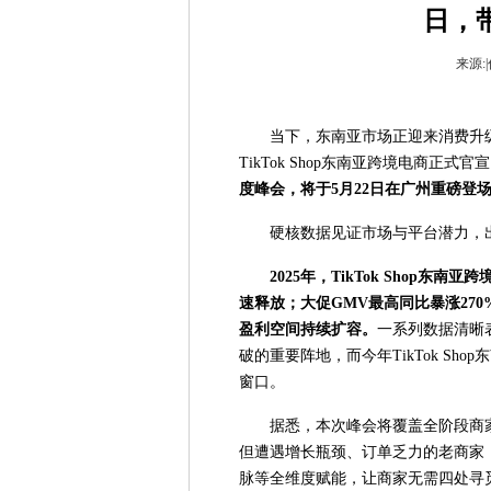
日，
来源:|
当下，东南亚市场正迎来消费升
TikTok Shop东南亚跨境电商正式官
度峰会，将于
5
月
22
日在广州重磅登
硬核数据见证市场与平台潜力，
2025
年，
TikTok Shop
东南亚跨
速释放；大促
GMV
最高同比暴涨
270
盈利空间持续扩容。
一系列数据清晰
破的重要阵地，而今年TikTok S
窗口。
据悉，本次峰会将覆盖全阶段商
但遭遇增长瓶颈、订单乏力的老商家
脉等全维度赋能，让商家无需四处寻